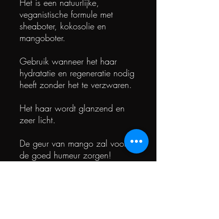
Het is een natuurlijke,
veganistische formule met
sheaboter, kokosolie en
mangoboter.
Gebruik wanneer het haar
hydratatie en regeneratie nodig
heeft zonder het te verzwaren.
Het haar wordt glanzend en
zeer licht.
De geur van mango zal voor
de goed humeur zorgen!
Bevat 98% ingrediënten van
natuurlijke oorsprong die
zorgen voor het mooie uiterlijk
en de goede conditie van de